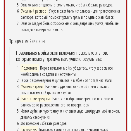
Однако важно тщательно смыть мыло, чтобы избежать разводов.
Уксусный раствор.
Уксус может быть использован для приготовления
раствора, который поможет удалить грязь и придать окнам блеск.
Однако следует быть осторожным с концентрацией уксуса, чтобы не
повредить поверхность окон.
Процесс мойки окон
Правильная мойка окон включает несколько этапов,
которые помогут достичь наилучшего результата:
Подготовка.
Перед началом мойки убедитесь, что у вас есть все
необходимые средства и инструменты.
Также рекомендуется защитить пол и мебель от попадания влаги.
Удаление грязи.
Начните с удаления основной грязи и пыли с
помощью мягкой тряпки или губки.
Нанесение средства.
Нанесите выбранное средство на стекло и
равномерно распределите его по поверхности.
Используйте мягкую тряпку или специальную швабру для мойки окон,
двигаясь сверху вниз.
Это поможет избежать разводов.
Смывание.
Тщательно смойте средство с окон чистой водой,