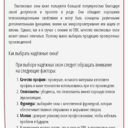
Пластиковые окна также пользуются большой популярностью благодаря
своей доступности и простоте в уходе. Они обладают хорошими
теплоизоляционными свойствами и могут быть оснащены различными
дополнительными функциями, такими как микропроветривание или защита от
взлома. Однако, как и в случае с окнами из ПВХ, качество пластиковых окон
может сильно отличаться. Поэтому важно выбирать продукцию проверенных
производителей.
Как выбрать надёжные окна?
При выборе надёжных окон следует обращать внимание
на следующие факторы:
Качество профиля :
проверьте, из какого материала изготовлен
профиль и какие технологии использовались при его производстве.
Стеклопакеты :
убедитесь, что стеклопакеты имеют хорошую теплои
звукоизоляцию.
Фурнитура :
выбирайте окна с качественной фурнитурой, которая
обеспечивает плавное открывание и закрывание створок.
Монтаж :
доверьте установку окон профессионалам, чтобы избежать
проблем в будущем.
В заключение можно сказать, что и окна из ПВХ, и пластиковые окна