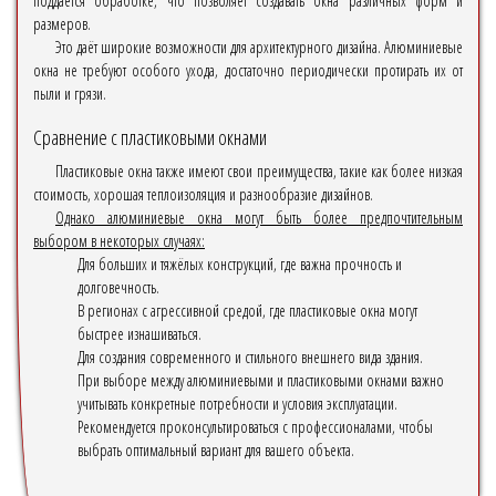
поддаётся обработке, что позволяет создавать окна различных форм и
размеров.
Это даёт широкие возможности для архитектурного дизайна. Алюминиевые
окна не требуют особого ухода, достаточно периодически протирать их от
пыли и грязи.
Сравнение с пластиковыми окнами
Пластиковые окна также имеют свои преимущества, такие как более низкая
стоимость, хорошая теплоизоляция и разнообразие дизайнов.
Однако алюминиевые окна могут быть более предпочтительным
выбором в некоторых случаях:
Для больших и тяжёлых конструкций, где важна прочность и
долговечность.
В регионах с агрессивной средой, где пластиковые окна могут
быстрее изнашиваться.
Для создания современного и стильного внешнего вида здания.
При выборе между алюминиевыми и пластиковыми окнами важно
учитывать конкретные потребности и условия эксплуатации.
Рекомендуется проконсультироваться с профессионалами, чтобы
выбрать оптимальный вариант для вашего объекта.