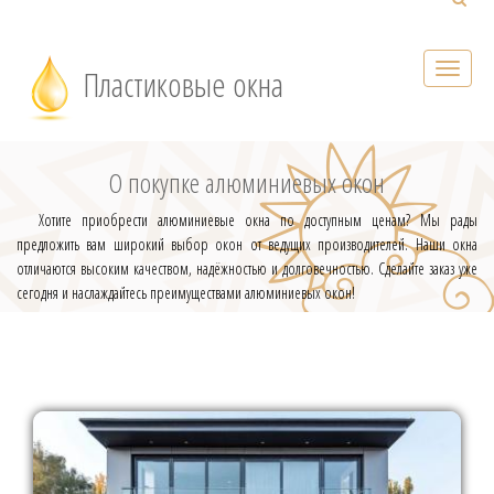
Пластиковые окна
О покупке алюминиевых окон
Хотите приобрести алюминиевые окна по доступным ценам? Мы рады
предложить вам широкий выбор окон от ведущих производителей. Наши окна
отличаются высоким качеством, надёжностью и долговечностью. Сделайте заказ уже
сегодня и наслаждайтесь преимуществами алюминиевых окон!