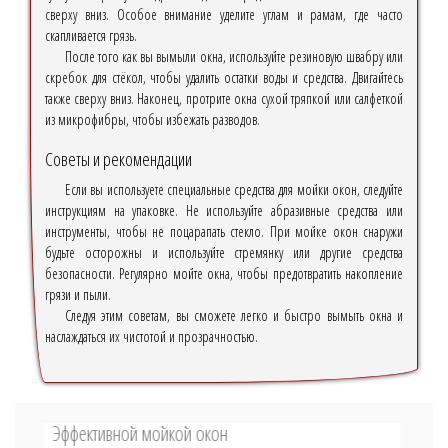
сверху вниз. Особое внимание уделите углам и рамам, где часто
скапливается грязь.
После того как вы вымыли окна, используйте резиновую швабру или
скребок для стёкол, чтобы удалить остатки воды и средства. Двигайтесь
также сверху вниз. Наконец, протрите окна сухой тряпкой или салфеткой
из микрофибры, чтобы избежать разводов.
Советы и рекомендации
Если вы используете специальные средства для мойки окон, следуйте
инструкциям на упаковке. Не используйте абразивные средства или
инструменты, чтобы не поцарапать стекло. При мойке окон снаружи
будьте осторожны и используйте стремянку или другие средства
безопасности. Регулярно мойте окна, чтобы предотвратить накопление
грязи и пыли.
Следуя этим советам, вы сможете легко и быстро вымыть окна и
наслаждаться их чистотой и прозрачностью.
Эффективной мойкой окон