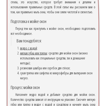
стекла, это искусство, которое требует внимания к деталям и
использования правильных средств. В этой статье мы расскажем вам о
том, как правильно мыть окна, чтобы они сияли чистотой и свежестью.
Подготовка к мойке окон
Перед тем как приступить к мойке окон, необходимо подготовить
всё необходимое.
Вам понадобятся:
ведро с водой;
мягкая губка или тряпка;
средство для мойки окон (можно
использовать как специальные средства, так и домашние
методы);
резиновая швабра или скребок для стёкол;
сухая тряпка или салфетка из микрофибры для вытирания окон
насухо.
Процесс мойки окон
Наполните ведро водой и добавьте средство для мойки окон.
Количество средства зависит от инструкции на упаковке. Смочите мягкую
губку или тряпку в ведре с водой и средством и начните мыть окна