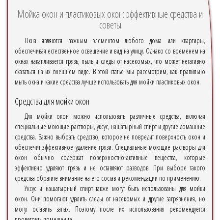
Мойка окон и пластиковых окон: эффективные средства и
советы
Окна являются важным элементом любого дома или квартиры,
обеспечивая естественное освещение и вид на улицу. Однако со временем на
окнах накапливается грязь, пыль и следы от насекомых, что может негативно
сказаться на их внешнем виде. В этой статье мы рассмотрим, как правильно
мыть окна и какие средства лучше использовать для мойки пластиковых окон.
Средства для мойки окон
Для мойки окон можно использовать различные средства, включая
специальные моющие растворы, уксус, нашатырный спирт и другие домашние
средства. Важно выбрать средство, которое не повредит поверхность окон и
обеспечит эффективное удаление грязи. Специальные моющие растворы для
окон обычно содержат поверхностно-активные вещества, которые
эффективно удаляют грязь и не оставляют разводов. При выборе такого
средства обратите внимание на его состав и рекомендации по применению.
Уксус и нашатырный спирт также могут быть использованы для мойки
окон. Они помогают удалить следы от насекомых и другие загрязнения, но
могут оставить запах. Поэтому после их использования рекомендуется
проветрить помещение.