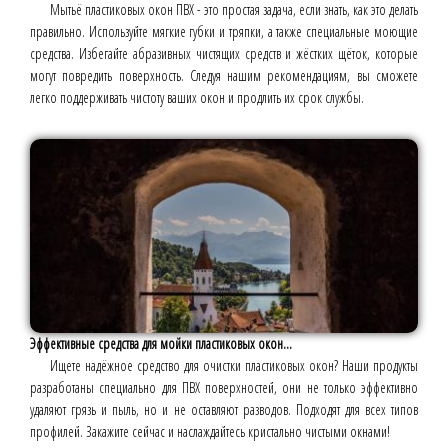
Мытьё пластиковых окон ПВХ - это простая задача, если знать, как это делать
правильно. Используйте мягкие губки и тряпки, а также специальные моющие
средства. Избегайте абразивных чистящих средств и жёстких щёток, которые
могут повредить поверхность. Следуя нашим рекомендациям, вы сможете
легко поддерживать чистоту ваших окон и продлить их срок службы.
Эффективные средства для мойки пластиковых окон...
Ищете надёжное средство для очистки пластиковых окон? Наши продукты
разработаны специально для ПВХ поверхностей, они не только эффективно
удаляют грязь и пыль, но и не оставляют разводов. Подходят для всех типов
профилей. Закажите сейчас и наслаждайтесь кристально чистыми окнами!