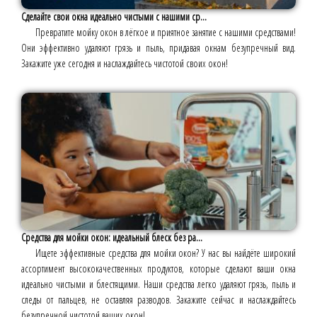
Сделайте свои окна идеально чистыми с нашими ср...
Превратите мойку окон в лёгкое и приятное занятие с нашими средствами!
Они эффективно удаляют грязь и пыль, придавая окнам безупречный вид.
Закажите уже сегодня и наслаждайтесь чистотой своих окон!
Средства для мойки окон: идеальный блеск без ра...
Ищете эффективные средства для мойки окон? У нас вы найдёте широкий
ассортимент высококачественных продуктов, которые сделают ваши окна
идеально чистыми и блестящими. Наши средства легко удаляют грязь, пыль и
следы от пальцев, не оставляя разводов. Закажите сейчас и наслаждайтесь
безупречной чистотой ваших окон!