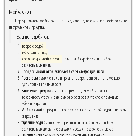
Мойка окон
Перед началом мойки окон необходимо подготовить все необходимые
инструменты и средства.
Вам понадобятся:
ведро с водой;
губка или тряпка;
средство для мойки окон;
резиновый скребок или швабра с
резиновым лезвием.
Процесс мойки окон включает в себя следующие шаги :
Подготовка :
удалите пыль и грязь с поверхности окон с помощью
сухой тряпки или пылесоса.
Нанесение средства :
нанесите средство для мойки окон на
поверхность стекла и равномерно распределите его с помощью
губки или тряпки.
Мойка :
смойте средство с поверхности стекла чистой водой, двигаясь
сверху вниз.
Удаление воды :
используйте резиновый скребок или швабру с
резиновым лезвием, чтобы удалить воду с поверхности стекла.
Двигайтесь сверху вниз, делая горизонтальные движения.