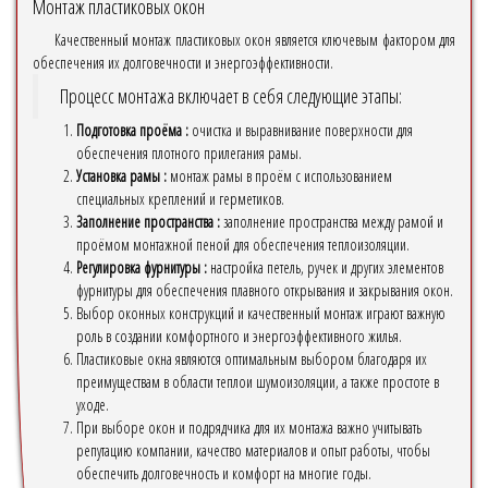
Монтаж пластиковых окон
Качественный монтаж пластиковых окон является ключевым фактором для
обеспечения их долговечности и энергоэффективности.
Процесс монтажа включает в себя следующие этапы:
Подготовка проёма :
очистка и выравнивание поверхности для
обеспечения плотного прилегания рамы.
Установка рамы :
монтаж рамы в проём с использованием
специальных креплений и герметиков.
Заполнение пространства :
заполнение пространства между рамой и
проёмом монтажной пеной для обеспечения теплоизоляции.
Регулировка фурнитуры :
настройка петель, ручек и других элементов
фурнитуры для обеспечения плавного открывания и закрывания окон.
Выбор оконных конструкций и качественный монтаж играют важную
роль в создании комфортного и энергоэффективного жилья.
Пластиковые окна являются оптимальным выбором благодаря их
преимуществам в области теплои шумоизоляции, а также простоте в
уходе.
При выборе окон и подрядчика для их монтажа важно учитывать
репутацию компании, качество материалов и опыт работы, чтобы
обеспечить долговечность и комфорт на многие годы.