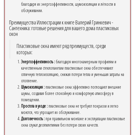
благодаря их энергоэффективности, шумоизоляции и лёгкости в
обслуживании.
Преимущества Иллюстрации к книге Валерий Гринкевич -
Сантехника: готовые решения для вашего дома пластиковых
окон
Пластиковые окна имеют ряд преимуществ, среди
которых:
Энергоэффективность :
благодаря многокамерным профилям и
качественным стеклопакетам пластиковые окна обеспечивают
отличную теплоизоляцию, снижая потери тепла и уменьшая затраты на
отопление.
Шумоизоляция :
пластиковые окна эффективно поглощают внешние
шумы, создавая более спокойную и комфортную атмосферу в
помещении.
Простота в уходе :
пластиковые окна не требуют покраски и легко
моются, что упрощает их обслуживание.
Долговечность :
при правильном монтаже и эксплуатации пластиковые
окна служат десятилетиями без потери своих качеств.