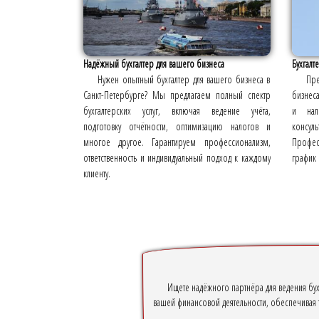
Надёжный бухгалтер для вашего бизнеса
Бухгалт
Нужен опытный бухгалтер для вашего бизнеса в
Пре
Санкт-Петербурге? Мы предлагаем полный спектр
бизнеса
бухгалтерских услуг, включая ведение учёта,
и нало
подготовку отчётности, оптимизацию налогов и
консу
многое другое. Гарантируем профессионализм,
Профе
ответственность и индивидуальный подход к каждому
график 
клиенту.
Ищете надёжного партнёра для ведения бух
вашей финансовой деятельности, обеспечивая 