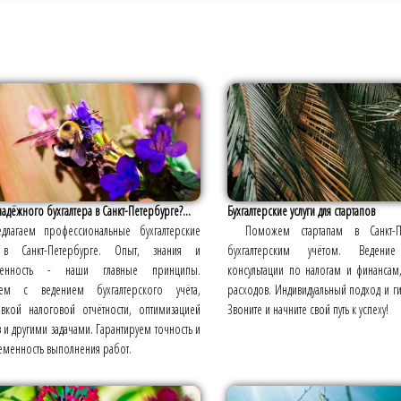
адёжного бухгалтера в Санкт-Петербурге?...
Бухгалтерские услуги для стартапов
длагаем профессиональные бухгалтерские
Поможем стартапам в Санкт-П
 в Санкт-Петербурге. Опыт, знания и
бухгалтерским учётом. Ведение 
ственность - наши главные принципы.
консультации по налогам и финансам
ем с ведением бухгалтерского учёта,
расходов. Индивидуальный подход и ги
овкой налоговой отчётности, оптимизацией
Звоните и начните свой путь к успеху!
 и другими задачами. Гарантируем точность и
еменность выполнения работ.