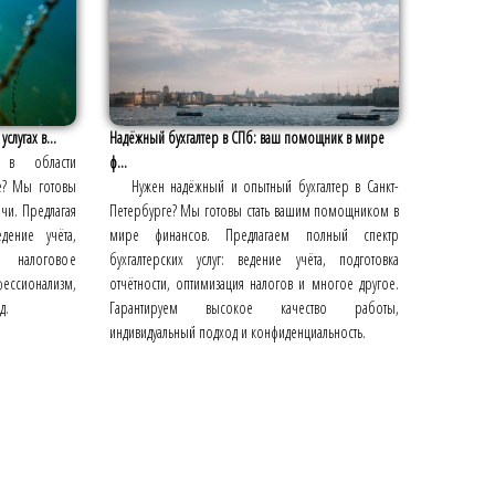
слугах в...
Надёжный бухгалтер в СПб: ваш помощник в мире
 в области
ф...
ге? Мы готовы
Нужен надёжный и опытный бухгалтер в Санкт-
ачи. Предлагая
Петербурге? Мы готовы стать вашим помощником в
дение учёта,
мире финансов. Предлагаем полный спектр
налоговое
бухгалтерских услуг: ведение учёта, подготовка
фессионализм,
отчётности, оптимизация налогов и многое другое.
д.
Гарантируем высокое качество работы,
индивидуальный подход и конфиденциальность.