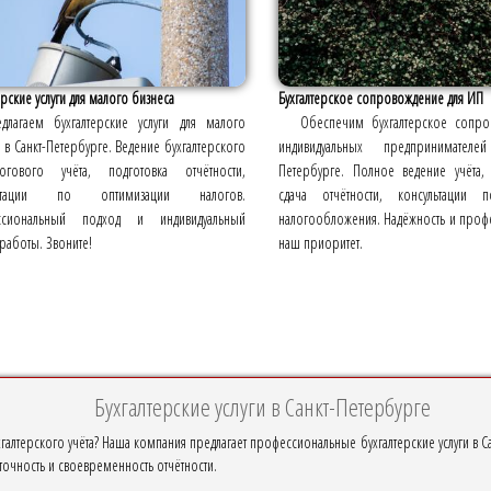
ерские услуги для малого бизнеса
Бухгалтерское сопровождение для ИП
длагаем бухгалтерские услуги для малого
Обеспечим бухгалтерское сопро
 в Санкт-Петербурге. Ведение бухгалтерского
индивидуальных предпринимател
гового учёта, подготовка отчётности,
Петербурге. Полное ведение учёта,
льтации по оптимизации налогов.
сдача отчётности, консультации 
ссиональный подход и индивидуальный
налогообложения. Надёжность и проф
работы. Звоните!
наш приоритет.
Бухгалтерские услуги в Санкт-Петербурге
галтерского учёта? Наша компания предлагает профессиональные бухгалтерские услуги в Са
точность и своевременность отчётности.