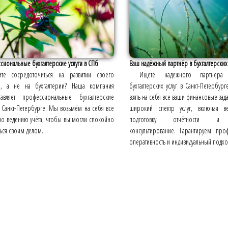
иональные бухгалтерские услуги в СПб
Ваш надёжный партнёр в бухгалтерских у
ите сосредоточиться на развитии своего
Ищете надёжного партнёра
а, а не на бухгалтерии? Наша компания
бухгалтерских услуг в Санкт-Петербур
тавляет профессиональные бухгалтерские
взять на себя все ваши финансовые зад
в Санкт-Петербурге. Мы возьмём на себя все
широкий спектр услуг, включая ве
по ведению учёта, чтобы вы могли спокойно
подготовку отчётности и 
ься своим делом.
консультирование. Гарантируем про
оперативность и индивидуальный подхо