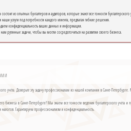
состоит из опытных бухгалтеров и аудиторов, которые знают все тонкости бухгалтерского у
наши услуги под потребности каждого клиента, предлагая гибкие решения.
аем конфиденциальность ваших данных и информации.
нам рутинные задачи, чтобы вы могли сосредоточиться на развитии своего бизнеса.
гами
ского учёта. Доверьте эту задачу профессионалам из нашей компании в Санкт-Петербурге
его бизнеса в Санкт-Петербурге? Мы знаем все тонкости ведения бухгалтерского учёта
ации налогов. Гарантируем профессионализм и конфиденциальность.