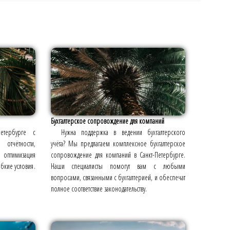
Бухгалтерское сопровождение для компаний
етербурге с
Нужна поддержка в ведении бухгалтерского
отчётности,
учёта? Мы предлагаем комплексное бухгалтерское
, оптимизация
сопровождение для компаний в Санкт-Петербурге.
бкие условия.
Наши специалисты помогут вам с любыми
вопросами, связанными с бухгалтерией, и обеспечат
полное соответствие законодательству.