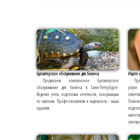
Бухгалтерское обслуживание для бизнеса
Ищете н
Предлагаем комплексное бухгалтерское
Пре
обслуживание для бизнеса в Санкт-Петербурге.
услуги
Ведение учёта, подготовка отчётности, консультации
ответ
по налогам. Профессионализм и надёжность - наша
Помож
гарантия.
подгот
налогов
своевр