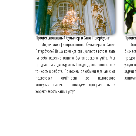
Профессиональный бухгалтер в Санкт-Петербурге
Професс
Ищете квалифицированного бухгалтера в Санкт-
Хот
Петербурге? Наша команда специалистов готова взять
бизнес
на себя ведение вашего бухгалтерского учёта. Мы
предос
предлагаем индивидуальный подход, оперативность и
услуги 
точность в работе. Поможем с любыми задачами: от
задачи 
подготовки отчётности до налогового
занимат
консультирования. Гарантируем прозрачность и
эффективность наших услуг.