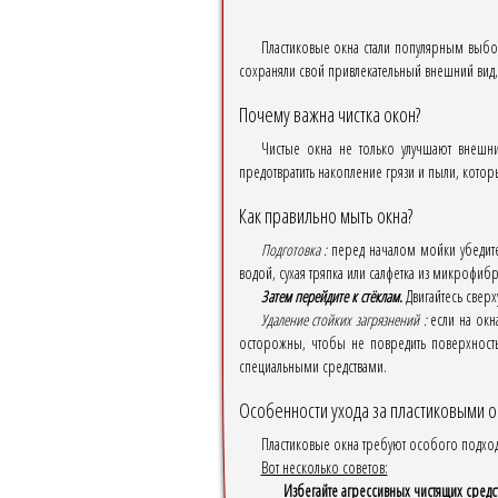
Пластиковые окна стали популярным выбор
сохраняли свой привлекательный внешний вид,
Почему важна чистка окон?
Чистые окна не только улучшают внешни
предотвратить накопление грязи и пыли, котор
Как правильно мыть окна?
Подготовка :
перед началом мойки убедитес
водой, сухая тряпка или салфетка из микрофиб
Затем перейдите к стёклам.
Двигайтесь сверх
Удаление стойких загрязнений :
если на окна
осторожны, чтобы не повредить поверхност
специальными средствами.
Особенности ухода за пластиковыми 
Пластиковые окна требуют особого подхода
Вот несколько советов:
Избегайте агрессивных чистящих средст