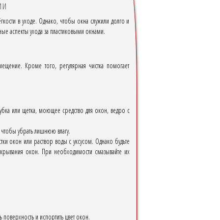
ии
кости в уходе. Однако, чтобы окна служили долго и
ные аспекты ухода за пластиковыми окнами.
мещение. Кроме того, регулярная чистка помогает
убка или щетка, моющее средство для окон, ведро с
, чтобы убрать лишнюю влагу.
стки окон или раствор воды с уксусом. Однако будьте
ткрывания окон. При необходимости смазывайте их
 поверхность и испортить цвет окон.