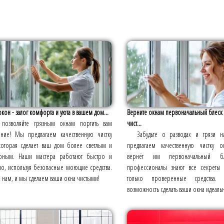
окон - залог комфорта и уюта в вашем дом...
Верните окнам первоначальный блеск
 позволяйте грязным окнам портить вам
чист...
ение! Мы предлагаем качественную чистку
Забудьте о разводах и грязи 
которая сделает ваш дом более светлым и
предлагаем качественную чистку о
рным. Наши мастера работают быстро и
вернёт им первоначальный б
но, используя безопасные моющие средства.
профессионалы знают все секреты 
 нам, и мы сделаем ваши окна чистыми!
только проверенные средства. 
возможность сделать ваши окна идеаль