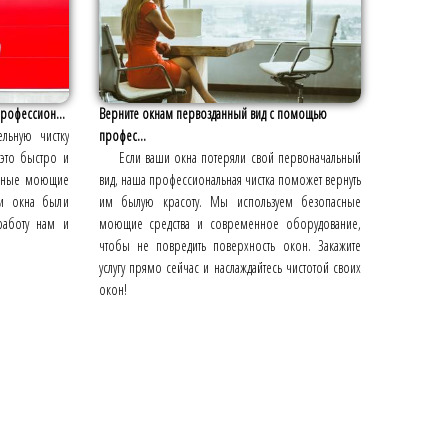
профессион...
Верните окнам первозданный вид с помощью
льную чистку
профес...
это быстро и
Если ваши окна потеряли свой первоначальный
льные моющие
вид, наша профессиональная чистка поможет вернуть
ши окна были
им былую красоту. Мы используем безопасные
работу нам и
моющие средства и современное оборудование,
чтобы не повредить поверхность окон. Закажите
услугу прямо сейчас и наслаждайтесь чистотой своих
окон!