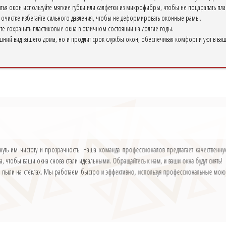
тья окон используйте мягкие губки или салфетки из микрофибры, чтобы не поцарапать плас
очистке избегайте сильного давления, чтобы не деформировать оконные рамы.
е сохранить пластиковые окна в отличном состоянии на долгие годы.
ешний вид вашего дома, но и продлит срок службы окон, обеспечивая комфорт и уют в ва
нуть им чистоту и прозрачность. Наша команда профессионалов предлагает качественну
чтобы ваши окна снова стали идеальными. Обращайтесь к нам, и ваши окна будут сиять!
и и пыли на стёклах. Мы работаем быстро и эффективно, используя профессиональные моющ