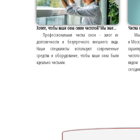
Хотите, чтобы ваши окна сияли чистотой? Мы знае...
Чистка 
Профессиональная чистка окон - залог их
Мы 
долговечности и безупречного внешнего вида.
и Моск
Наши специалисты используют современные
гаранти
средства и оборудование, чтобы ваши окна были
чистот
идеально чистыми.
видом 
сегодня