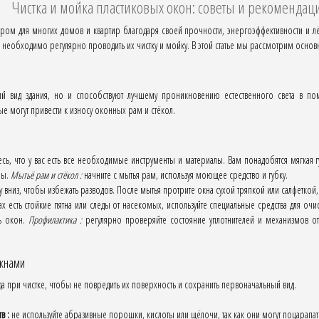
Чистка и мойка пластиковых окон: советы и рекомендац
ом для многих домов и квартир благодаря своей прочности, энергоэффективности и лёг
 необходимо регулярно проводить их чистку и мойку. В этой статье мы рассмотрим основ
й вид здания, но и способствуют лучшему проникновению естественного света в по
ые могут привести к износу оконных рам и стёкол.
ь, что у вас есть все необходимые инструменты и материалы. Вам понадобятся мягкая г
ры.
Мытьё рам и стёкол :
начните с мытья рам, используя моющее средство и губку.
у вниз, чтобы избежать разводов. После мытья протрите окна сухой тряпкой или салфеткой
х есть стойкие пятна или следы от насекомых, используйте специальные средства для очи
ь окон.
Профилактика :
регулярно проверяйте состояние уплотнителей и механизмов о
окнами
 при чистке, чтобы не повредить их поверхность и сохранить первоначальный вид.
в :
не используйте абразивные порошки, кислоты или щёлочи, так как они могут поцарапать