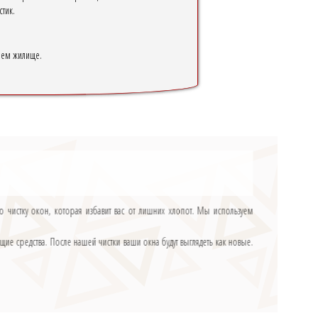
тик.
шем жилище.
ю чистку окон, которая избавит вас от лишних хлопот. Мы используем
ие средства. После нашей чистки ваши окна будут выглядеть как новые.