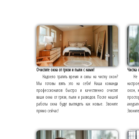
Очистите окна от грязи и пыли с нами!
Чистка 
Надоело тратить время и силы на чистку окон?
Не
Мы готовы взять это на себя! Наша команда
настро
профессионалов быстро и качественно очистит
окон, 
ваши окна от грязи, пыли и разводов. После нашей
просто
работы окна будут выглядеть как новые. Звоните
аккурат
прямо сейчас!
Звоните