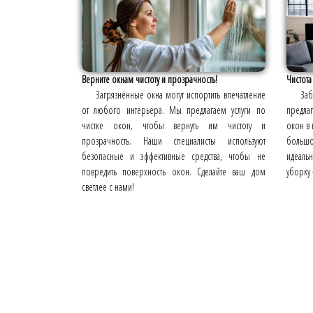
Верните окнам чистоту и прозрачность!
Чистота
Загрязнённые окна могут испортить впечатление
За
от любого интерьера. Мы предлагаем услуги по
предлаг
чистке окон, чтобы вернуть им чистоту и
окон в
прозрачность. Наши специалисты используют
больш
безопасные и эффективные средства, чтобы не
идеаль
повредить поверхность окон. Сделайте ваш дом
уборку 
светлее с нами!