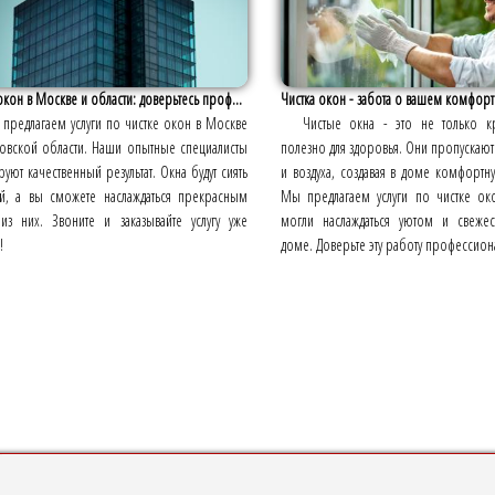
окон в Москве и области: доверьтесь проф...
Чистка окон - забота о вашем комфорт
предлагаем услуги по чистке окон в Москве
Чистые окна - это не только к
овской области. Наши опытные специалисты
полезно для здоровья. Они пропускают
руют качественный результат. Окна будут сиять
и воздуха, создавая в доме комфортн
ой, а вы сможете наслаждаться прекрасным
Мы предлагаем услуги по чистке ок
из них. Звоните и заказывайте услугу уже
могли наслаждаться уютом и свеже
!
доме. Доверьте эту работу профессион