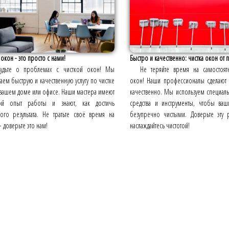
 окон - это просто с нами!
Быстро и качественно: чистка окон от 
будьте о проблемах с чисткой окон! Мы
Не теряйте время на самостояте
аем быструю и качественную услугу по чистке
окон! Наши профессионалы сделают 
 вашем доме или офисе. Наши мастера имеют
качественно. Мы используем специа
ой опыт работы и знают, как достичь
средства и инструменты, чтобы ва
ного результата. Не тратьте своё время на
безупречно чистыми. Доверьте эту 
- доверьте это нам!
наслаждайтесь чистотой!