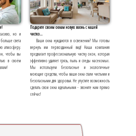
е!
Подарите своим окнам новую жизнь с нашей
расиво, но и
чистко...
 больше света
Ваши окна нуждаются в освежении? Мы готовы
ую атмосферу.
вернуть им первозданный вид! Наша компания
он, чтобы вы
предлагает профессиональную чистку окон, которая
стью в своём
эффективно удаляет грязь, пыль и следы насекомых.
алам!
Мы используем безопасные и экологичные
моющие средства, чтобы ваши окна стали чистыми и
безопасными для здоровья. Не упустите возможность
сделать свои окна идеальными - звоните нам прямо
сейчас!