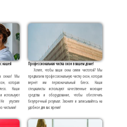
 с нашей
Профессиональная чистка окон в вашем доме!
Хотите, чтобы ваши окна сияли чистотой? Мы
на окнах! Мы
предлагаем профессиональную чистку окон, которая
кон, которая
вернёт им первоначальный блеск. Наши
леск. Наши
специалисты используют качественные моющие
и используют
средства и оборудование, чтобы обеспечить
Не упустите
безупречный результат. Звоните и записывайтесь на
но чистыми!
удобное для вас время!