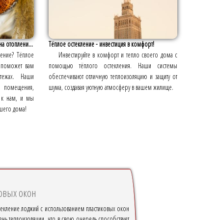
а отоплени...
Тёплое остекление - инвестиция в комфорт!
ление? Тёплое
Инвестируйте в комфорт и тепло своего дома с
 поможет вам
помощью тёплого остекления. Наши системы
тежах. Наши
обеспечивают отличную теплоизоляцию и защиту от
 помещения,
шума, создавая уютную атмосферу в вашем жилище.
ь к нам, и мы
шего дома!
овых окон
текление лоджий с использованием пластиковых окон
ень теплоизоляции, что в свою очередь способствует