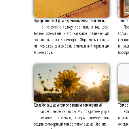
Превратите свой дом в крепость тепла с тёплым о...
Тёплое 
Не позволяйте холоду проникать в ваш дом!
Пр
Тёплое остекление - это надёжное решение для
лоджий
сохранения тепла и комфорта. Обратитесь к нам, и
стеклоп
мы поможем вам выбрать оптимальный вариант для
и защи
вашего дома.
простра
Сделайте ваш дом теплее с нашим остеклением!
Тёплое 
Надоело мёрзнуть зимой? Мы предлагаем услуги
Хот
по теплому остеклению, которые помогут вам
тёплы
создать комфортный микроклимат в доме. Звоните и
остекл