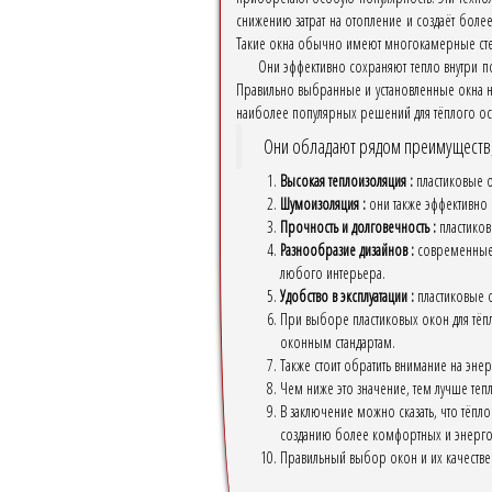
снижению затрат на отопление и создаёт боле
Такие окна обычно имеют многокамерные стек
Они эффективно сохраняют тепло внутри п
Правильно выбранные и установленные окна на 
наиболее популярных решений для тёплого ост
Они обладают рядом преимуществ,
Высокая теплоизоляция :
пластиковые о
Шумоизоляция :
они также эффективно
Прочность и долговечность :
пластиков
Разнообразие дизайнов :
современные п
любого интерьера.
Удобство в эксплуатации :
пластиковые о
При выборе пластиковых окон для тёпл
оконным стандартам.
Также стоит обратить внимание на эне
Чем ниже это значение, тем лучше теп
В заключение можно сказать, что тёпл
созданию более комфортных и энерго
Правильный выбор окон и их качествен