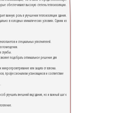
торые обеспечивают высокую степень теплоизоляции.
ает важную роль в улучшении теплоизоляции здания.
туально в холодных климатических условиях. Одним из
лопакетов и специальных уплотнителей.
 в помещении.
к службы.
озволяет подобрать оптимальное решение для
к микропроветривание или защита от взлома.
лов, профессионализм установщиков и соответствие
.
особ улучшить внешний вид здания, но и важный шаг к
топление.