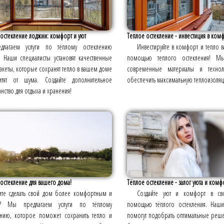
остекление лоджии: комфорт и уют
Теплое остекление - инвестиция в ком
едлагаем услуги по тёплому остеклению
Инвестируйте в комфорт и тепло 
. Наши специалисты установят качественные
помощью теплого остекления! Мы
акеты, которые сохранят тепло в вашем доме
современные материалы и технол
тят от шума. Создайте дополнительное
обеспечить максимальную теплоизоля
нство для отдыха и хранения!
остекление для вашего дома!
Тёплое остекление - залог уюта и комфо
ите сделать свой дом более комфортным и
Создайте уют и комфорт в с
м? Мы предлагаем услуги по тёплому
помощью тёплого остекления. Наши
ению, которое поможет сохранить тепло и
помогут подобрать оптимальные реш