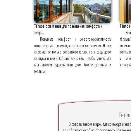
Тёплое остекление для повышения комфорта и
Тёплое 
энер...
Хот
Повысьте комфорт и энергоэффективность
тёплы
вашего дома с помощью тёплого остекления. Наши
остекле
системы не только сохраняют тепло, но и защищают
оптима
от шума и пыли. Обратитесь к нам, чтобы узнать, как
и каче
мы можем сделать ваш дом более уютным и
консуль
тёплым!
Тёпло
В современном мире, где комфорт и энерг
приобретают особую популярность. Эти технол