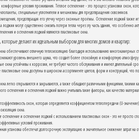
е комфортные условия проживания. Тёплое остекление - это процесс установки окон, ко
лопакеты, специальные уплотнители и механизмы для предотвращения сквозняков.
омещения, предотвращая его утечку через оконные проёмы. Остекление лоджий также игр
лоджии могут существенно снизить потери тепла через эту часть здания, что особенно ак
екления и остекления лоджий являются пластиковые окна.
 которые делают их идеальным выбором для многих домов и квартир:
кна обеспечивают отличную теплоизоляцию благодаря использованию многокамерных стек
 снижают уровень внешнего шума, что создаёт более спокойную и комфортную атмосферу
ые окна устойчивы к коррозии, не требуют частого обслуживания и имеют длительный сро
ластиковые окна доступны в широком ассортименте цветов, форм и конструкций, что п
кна легко открываются и закрываются, а также обладают различными функциями, такими ка
ого остекления и остекления лоджий важно учитывать такие факторы, как качество материа
ргоэффективность окон, которая определяется коэффициентом теплопередачи (U-значение)
лоизоляция окна.
ое остекление и остекление лоджий с использованием пластиковых окон - это не просто сп
эффективных условий проживания.
ная установка обеспечат долгосрочную эксплуатацию и значительное снижение затрат на о