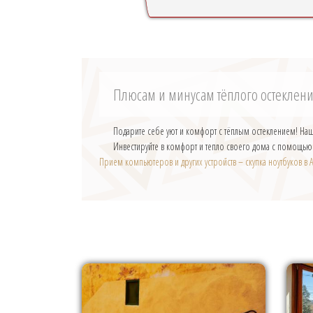
Плюсам и минусам тёплого остеклен
Подарите себе уют и комфорт с тёплым остеклением! Наши
Инвестируйте в комфорт и тепло своего дома с помощь
Прием компьютеров и других устройств – скупка ноутбуков в А