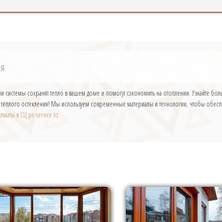
ия
 системы сохранят тепло в вашем доме и помогут сэкономить на отоплении. Узнайте больш
ю тёплого остекления! Мы используем современные материалы и технологии, чтобы обес
лматы в СЦ pc-service.kz