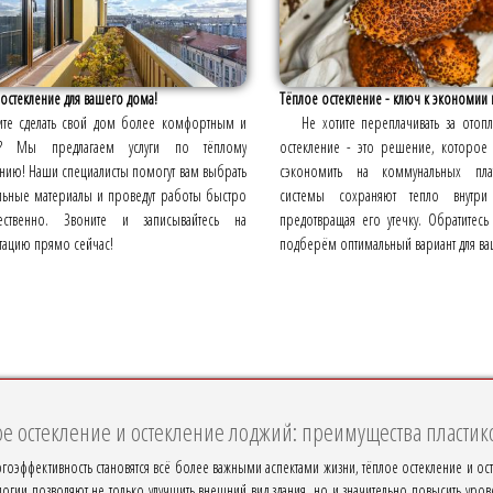
остекление для вашего дома!
Тёплое остекление - ключ к экономии н
ите сделать свой дом более комфортным и
Не хотите переплачивать за отоп
м? Мы предлагаем услуги по тёплому
остекление - это решение, которое
нию! Наши специалисты помогут вам выбрать
сэкономить на коммунальных пла
льные материалы и проведут работы быстро
системы сохраняют тепло внутри
ственно. Звоните и записывайтесь на
предотвращая его утечку. Обратитес
тацию прямо сейчас!
подберём оптимальный вариант для ва
е остекление и остекление лоджий: преимущества пластик
оэффективность становятся всё более важными аспектами жизни, тёплое остекление и ос
огии позволяют не только улучшить внешний вид здания, но и значительно повысить уров