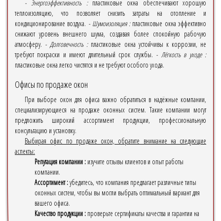
- Энергоэффективность :
пластиковые окна обеспечивают хорошую
теплоизоляцию, что позволяет снизить затраты на отопление и
кондиционирование воздуха.
- Шумоизоляция :
пластиковые окна эффективно
снижают уровень внешнего шума, создавая более спокойную рабочую
атмосферу.
- Долговечность :
пластиковые окна устойчивы к коррозии, не
требуют покраски и имеют длительный срок службы.
- Лёгкость в уходе :
пластиковые окна легко чистятся и не требуют особого ухода.
Офисы по продаже окон
При выборе окон для офиса важно обратиться в надёжные компании,
специализирующиеся на продаже оконных систем. Такие компании могут
предложить широкий ассортимент продукции, профессиональную
консультацию и установку.
Выбирая офис по продаже окон, обратите внимание на следующие
аспекты:
Репутация компании :
изучите отзывы клиентов и опыт работы
компании.
Ассортимент :
убедитесь, что компания предлагает различные типы
оконных систем, чтобы вы могли выбрать оптимальный вариант для
вашего офиса.
Качество продукции :
проверьте сертификаты качества и гарантии на