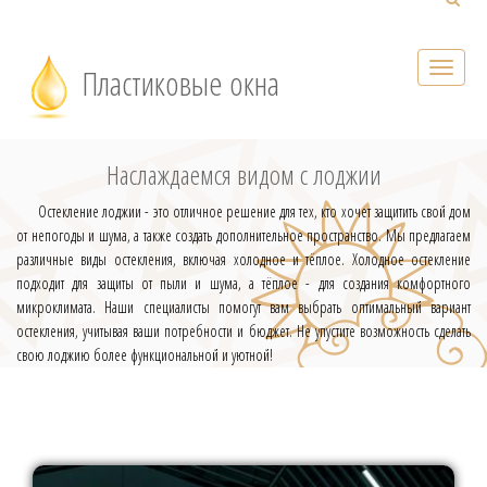
Пластиковые окна
Наслаждаемся видом с лоджии
Остекление лоджии - это отличное решение для тех, кто хочет защитить свой дом
от непогоды и шума, а также создать дополнительное пространство. Мы предлагаем
различные виды остекления, включая холодное и тёплое. Холодное остекление
подходит для защиты от пыли и шума, а тёплое - для создания комфортного
микроклимата. Наши специалисты помогут вам выбрать оптимальный вариант
остекления, учитывая ваши потребности и бюджет. Не упустите возможность сделать
свою лоджию более функциональной и уютной!