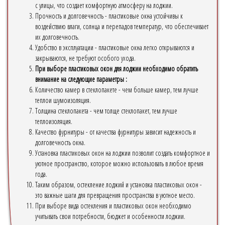
с улицы, что создает комфортную атмосферу на лоджии.
Прочность и долговечность - пластиковые окна устойчивы к
воздействию влаги, солнца и перепадов температур, что обеспечивает
их долговечность.
Удобство в эксплуатации - пластиковые окна легко открываются и
закрываются, не требуют особого ухода.
При выборе пластиковых окон для лоджии необходимо обратить
внимание на следующие параметры :
Количество камер в стеклопакете - чем больше камер, тем лучше
теплои шумоизоляция.
Толщина стеклопакета - чем толще стеклопакет, тем лучше
теплоизоляция.
Качество фурнитуры - от качества фурнитуры зависит надежность и
долговечность окна.
Установка пластиковых окон на лоджии позволит создать комфортное и
уютное пространство, которое можно использовать в любое время
года.
Таким образом, остекление лоджий и установка пластиковых окон -
это важные шаги для превращения пространства в уютное место.
При выборе вида остекления и пластиковых окон необходимо
учитывать свои потребности, бюджет и особенности лоджии.