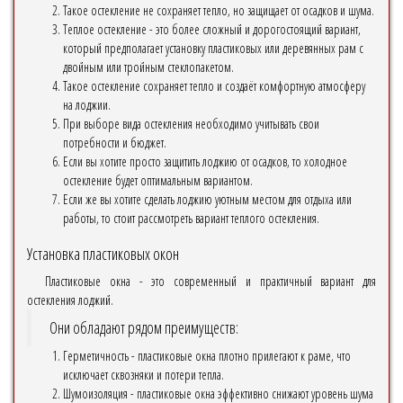
Такое остекление не сохраняет тепло, но защищает от осадков и шума.
Теплое остекление - это более сложный и дорогостоящий вариант,
который предполагает установку пластиковых или деревянных рам с
двойным или тройным стеклопакетом.
Такое остекление сохраняет тепло и создаёт комфортную атмосферу
на лоджии.
При выборе вида остекления необходимо учитывать свои
потребности и бюджет.
Если вы хотите просто защитить лоджию от осадков, то холодное
остекление будет оптимальным вариантом.
Если же вы хотите сделать лоджию уютным местом для отдыха или
работы, то стоит рассмотреть вариант теплого остекления.
Установка пластиковых окон
Пластиковые окна - это современный и практичный вариант для
остекления лоджий.
Они обладают рядом преимуществ:
Герметичность - пластиковые окна плотно прилегают к раме, что
исключает сквозняки и потери тепла.
Шумоизоляция - пластиковые окна эффективно снижают уровень шума