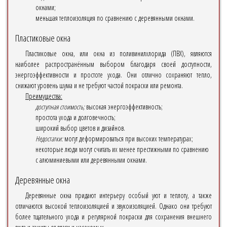
окнами;
меньшая теплоизоляция по сравнению с деревянными окнами.
Пластиковые окна
Пластиковые окна, или окна из поливинилхлорида (ПВХ), являются
наиболее распространённым выбором благодаря своей доступности,
энергоэффективности и простоте ухода. Они отлично сохраняют тепло,
снижают уровень шума и не требуют частой покраски или ремонта.
Преимущества:
доступная стоимость;
высокая энергоэффективность;
простота ухода и долговечность;
широкий выбор цветов и дизайнов.
Недостатки:
могут деформироваться при высоких температурах;
некоторые люди могут считать их менее престижными по сравнению
с алюминиевыми или деревянными окнами.
Деревянные окна
Деревянные окна придают интерьеру особый уют и теплоту, а также
отличаются высокой теплоизоляцией и звукоизоляцией. Однако они требуют
более тщательного ухода и регулярной покраски для сохранения внешнего