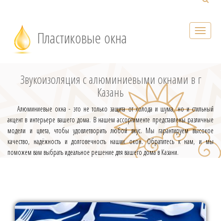
Пластиковые окна
Звукоизоляция с алюминиевыми окнами в г
Казань
Алюминиевые окна - это не только защита от холода и шума, но и стильный
акцент в интерьере вашего дома. В нашем ассортименте представлены различные
модели и цвета, чтобы удовлетворить любой вкус. Мы гарантируем высокое
качество, надёжность и долговечность наших окон. Обратитесь к нам, и мы
поможем вам выбрать идеальное решение для вашего дома в Казани.