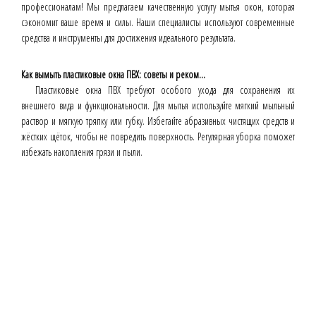
профессионалам! Мы предлагаем качественную услугу мытья окон, которая
сэкономит ваше время и силы. Наши специалисты используют современные
средства и инструменты для достижения идеального результата.
Как вымыть пластиковые окна ПВХ: советы и реком...
Пластиковые окна ПВХ требуют особого ухода для сохранения их
внешнего вида и функциональности. Для мытья используйте мягкий мыльный
раствор и мягкую тряпку или губку. Избегайте абразивных чистящих средств и
жёстких щёток, чтобы не повредить поверхность. Регулярная уборка поможет
избежать накопления грязи и пыли.