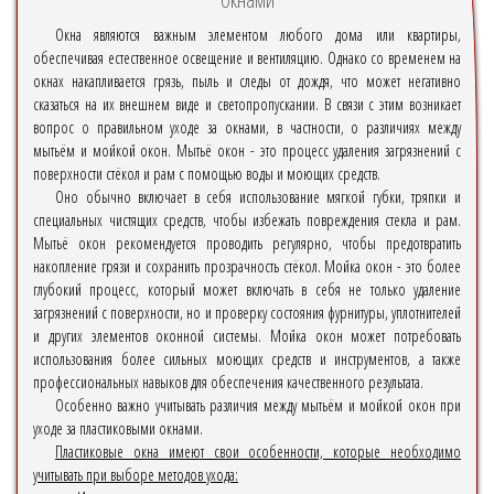
Окна являются важным элементом любого дома или квартиры,
обеспечивая естественное освещение и вентиляцию. Однако со временем на
окнах накапливается грязь, пыль и следы от дождя, что может негативно
сказаться на их внешнем виде и светопропускании. В связи с этим возникает
вопрос о правильном уходе за окнами, в частности, о различиях между
мытьём и мойкой окон. Мытьё окон - это процесс удаления загрязнений с
поверхности стёкол и рам с помощью воды и моющих средств.
Оно обычно включает в себя использование мягкой губки, тряпки и
специальных чистящих средств, чтобы избежать повреждения стекла и рам.
Мытьё окон рекомендуется проводить регулярно, чтобы предотвратить
накопление грязи и сохранить прозрачность стёкол. Мойка окон - это более
глубокий процесс, который может включать в себя не только удаление
загрязнений с поверхности, но и проверку состояния фурнитуры, уплотнителей
и других элементов оконной системы. Мойка окон может потребовать
использования более сильных моющих средств и инструментов, а также
профессиональных навыков для обеспечения качественного результата.
Особенно важно учитывать различия между мытьём и мойкой окон при
уходе за пластиковыми окнами.
Пластиковые окна имеют свои особенности, которые необходимо
учитывать при выборе методов ухода: