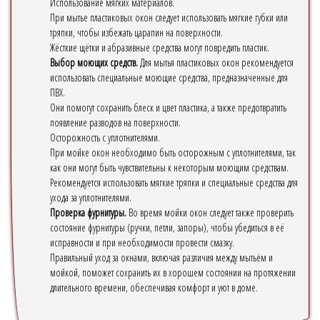
Использование мягких материалов.
При мытье пластиковых окон следует использовать мягкие губки или
тряпки, чтобы избежать царапин на поверхности.
Жёсткие щётки и абразивные средства могут повредить пластик.
Выбор моющих средств.
Для мытья пластиковых окон рекомендуется
использовать специальные моющие средства, предназначенные для
ПВХ.
Они помогут сохранить блеск и цвет пластика, а также предотвратить
появление разводов на поверхности.
Осторожность с уплотнителями.
При мойке окон необходимо быть осторожным с уплотнителями, так
как они могут быть чувствительны к некоторым моющим средствам.
Рекомендуется использовать мягкие тряпки и специальные средства для
ухода за уплотнителями.
Проверка фурнитуры.
Во время мойки окон следует также проверить
состояние фурнитуры (ручки, петли, запоры), чтобы убедиться в её
исправности и при необходимости провести смазку.
Правильный уход за окнами, включая различия между мытьём и
мойкой, поможет сохранить их в хорошем состоянии на протяжении
длительного времени, обеспечивая комфорт и уют в доме.